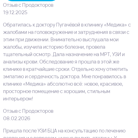
Отзыв с Продокторов
19.12.2025
Обратилась к доктору Пугачёвой в клинику «Медика» с
жалобами на головокружение​ и затруднения в связи с
этим при движении. Внимательно выслушала мои
жалобы, изучила историю болезни, провела
тщательный осмотр. Дала назначение на МРТ​, УЗИ​ и
анализы крови​. Обследование я прошла в этой же
клинике в кратчайшие сроки. Отдельно хочу отметить
эмпатию и сердечность доктора. Мне понравилось в
клинике «Медика» абсолютно всё: новое, красивое,
просторное помещение с хорошим, стильным
интерьером!
Отзыв с Продокторов
08.02.2026
Пришла после УЗИ​ БЦА на консультацию по лечению
давления и с вопросом, нужно ли пить статины. У