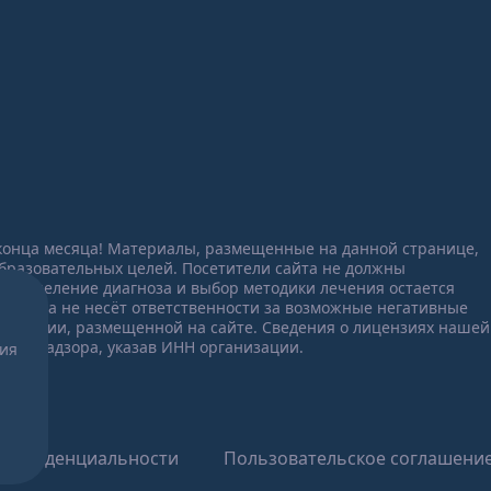
конца месяца! Материалы, размещенные на данной странице,
бразовательных целей. Посетители сайта не должны
Определение диагноза и выбор методики лечения остается
линика не несёт ответственности за возможные негативные
формации, размещенной на сайте. Сведения о лицензиях нашей
дравнадзора, указав ИНН организации.
ния
конфиденциальности
Пользовательское соглашени