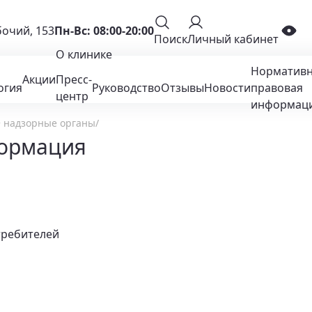
бочий, 153
Пн-Вс: 08:00-20:00
Поиск
Личный кабинет
О клинике
Нормативн
Акции
Пресс-
огия
Руководство
Отзывы
Новости
правовая
центр
информац
 надзорные органы
ормация
требителей