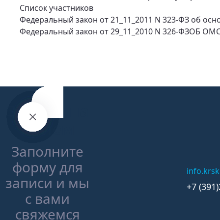
Список участников
Федеральный закон от 21_11_2011 N 323-ФЗ об осн
Федеральный закон от 29_11_2010 N 326-ФЗОБ ОМ
Запись на
прием
Присоединяйтесь
Отзыв
Оставить
Сообщить
Написать
Заполните
форму для
к команде
о
отзыв
о
главврачу
info.krs
записи и мы
враче
нарушении
+7 (391
Заполните
с вами
о
форму
свяжемся