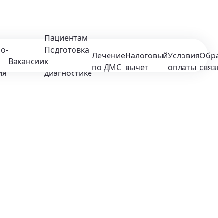
Пациентам
о-
Подготовка
Лечение
Налоговый
Условия
Обр
Вакансии
к
по ДМС
вычет
оплаты
связ
ия
диагностике