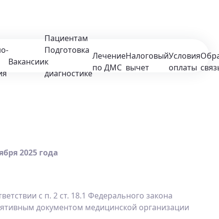
Пациентам
о-
Подготовка
Лечение
Налоговый
Условия
Обр
Вакансии
к
по ДМС
вычет
оплаты
связ
ия
диагностике
бря 2025 года
етствии с п. 2 ст. 18.1 Федерального закона
улятивным документом медицинской организации