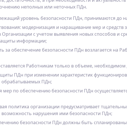
ть, достаточность, а при необходимости и актуальност
очнению неполных или неточных ПДн.
ежащий уровень безопасности ПДн, принимаются до на
вования: модернизация и наращивание мер и средств 
в Организации с учетом выявления новых способов и ср
 защиты информации;
ь за обеспечение безопасности ПДн возлагается на Раб
оставляется Работникам только в объеме, необходимом
защиты ПДн при изменении характеристик функциониро
а обрабатываемых ПДн;
ия мер по обеспечению безопасности ПДн осуществляе
овая политика организации предусматривает тщательны
возможность нарушения ими безопасности ПДн;
печению безопасности ПДн должны быть спланированы 