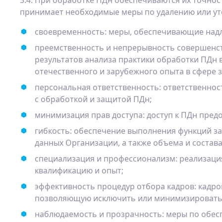
3.4. При обработке ПДн обеспечиваются их точнос
принимает необходимые меры по удалению или ут
своевременность: меры, обеспечивающие надл
преемственность и непрерывность совершенст
результатов анализа практики обработки ПДн 
отечественного и зарубежного опыта в сфере
персональная ответственность: ответственност
с обработкой и защитой ПДн;
минимизация прав доступа: доступ к ПДн пред
гибкость: обеспечение выполнения функций 
данных Организации, а также объема и состав
специализация и профессионализм: реализац
квалификацию и опыт;
эффективность процедур отбора кадров: кадр
позволяющую исключить или минимизировать 
наблюдаемость и прозрачность: меры по обес