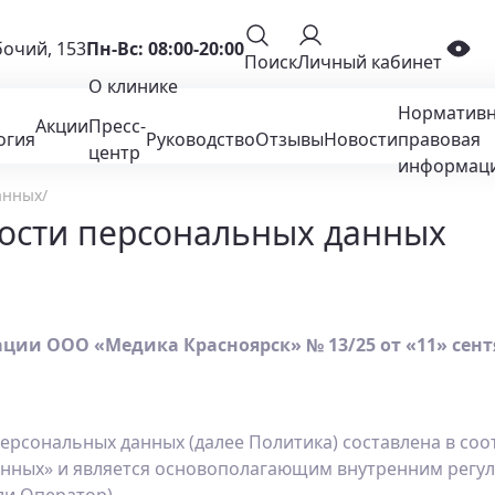
бочий, 153
Пн-Вс: 08:00-20:00
Поиск
Личный кабинет
О клинике
Нормативн
Акции
Пресс-
огия
Руководство
Отзывы
Новости
правовая
центр
информац
анных
ости персональных данных
и ООО «Медика Красноярск» № 13/25 от «11» сентя
рсональных данных (далее Политика) составлена в соотв
 данных» и является основополагающим внутренним рег