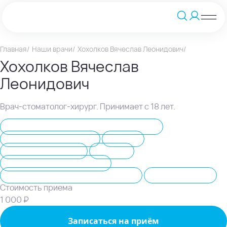
Главная
Наши врачи
Хохолков Вячеслав Леонидович
Хохолков Вячеслав
Леонидович
Врач-стоматолог-хирург. Принимает с 18 лет.
Лечение зубов под наркозом, седацией
Протезирование зубов
Виниры
Имплантация зубов
Коронки
Съемные зубные протезы
Компьютерная томография зубов
Удаление зубов
Стоимость приема
1 000 ₽
Записаться на приём