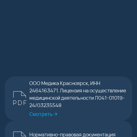
Отправить
на сбор,
обработку
и хранение
моих
персональных
данных
согласно
бланку
указанного
согласия
.
Отправить
ООО Медика Красноярск, ИНН
2464163471. Лицензия на осуществление
медицинской деятельности Л041-01019-
24/03235548
Смотреть
Нормативно-правовая документация