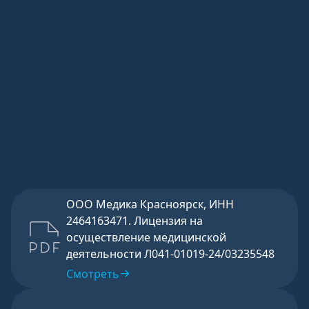
свое
согласие
Отправить
на сбор,
обработку
и хранение
моих
персональных
данных
согласно
бланку
указанного
согласия
.
Отправить
ООО Медика Красноярск, ИНН
2464163471. Лицензия на
осуществление медицинской
деятельности Л041-01019-24/03235548
Смотреть