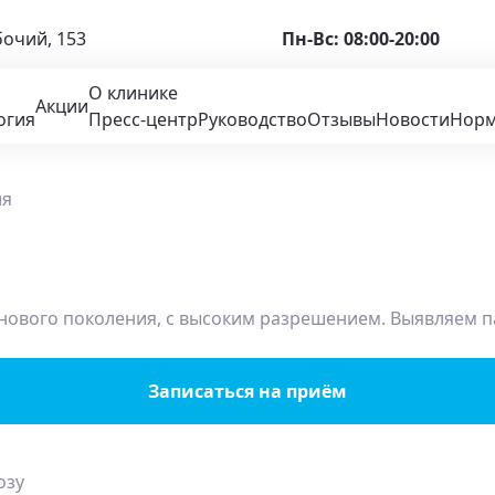
бочий, 153
Пн-Вс: 08:00-20:00
О клинике
Акции
огия
Пресс-центр
Руководство
Отзывы
Новости
Норм
е нового поколения, с высоким разрешением. Выявляем 
Записаться на приём
озу