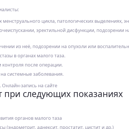
иалисты:
х менструального цикла, патологических выделениях, э
очеиспускании, эректильной дисфункции, подозрении н
течении из неё, подозрении на опухоли или воспалитель
стазы в органах малого таза.
и контроля после операции.
 на системные заболевания.
т при следующих показаниях
ития органов малого таза
 (эндометрит, аднексит, простатит, цистит и др.)