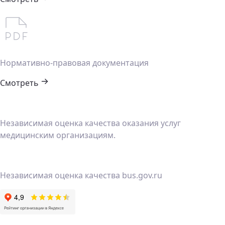
на сбор,
обработку
и хранение
моих
персональных
данных
согласно
бланку
указанного
согласия
.
Отправить
Нормативно-правовая документация
Смотреть
Независимая оценка качества оказания услуг
медицинским организациям.
Независимая оценка качества bus.gov.ru