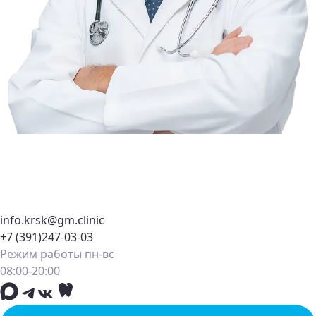
info.krsk@gm.clinic
пись на
Присоединяйтесь
Отзыв
Оставить
Сообщить
Написать
+7 (391)247-03-03
прием
к команде
о
отзыв
о
главврачу
враче
нарушении
Режим работы пн-вс
лните форму
Заполните
о
аписи и мы с
форму
08:00-20:00
и свяжемся
—
работе
мы
сервисной
свяжемся
службы
с
вами
и