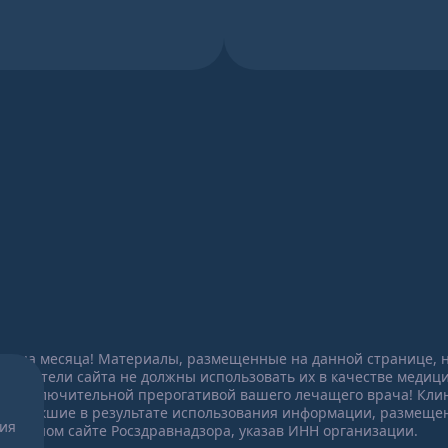
конца месяца! Материалы, размещенные на данной странице,
осетители сайта не должны использовать их в качестве медиц
ся исключительной прерогативой вашего лечащего врача! Клин
 возникшие в результате использования информации, размещен
ния
иальном сайте Росздравнадзора, указав ИНН организации.