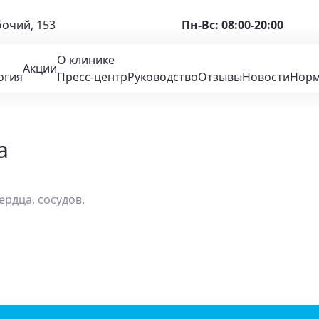
бочий, 153
Пн-Вс: 08:00-20:00
О клинике
Акции
огия
Пресс-центр
Руководство
Отзывы
Новости
Норм
а
ердца, сосудов.