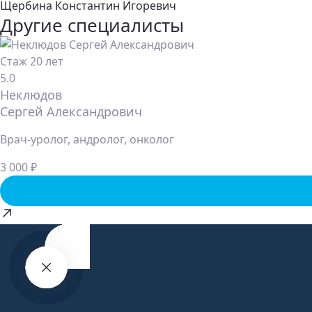
Щербина Константин Игоревич
Другие специалисты
Стаж 20 лет
5.0
Неклюдов
Сергей Александрович
Врач-уролог, андролог, онколог
3 000 ₽
Запись
на
прием