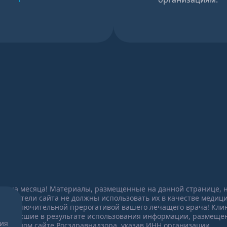
конца месяца! Материалы, размещенные на данной странице,
осетители сайта не должны использовать их в качестве медиц
ся исключительной прерогативой вашего лечащего врача! Клин
 возникшие в результате использования информации, размещен
ния
иальном сайте Росздравнадзора, указав ИНН организации.