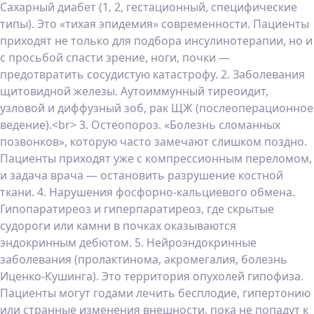
Сахарный диабет (1, 2, гестационный, специфические
типы). Это «тихая эпидемия» современности. Пациенты
приходят не только для подбора инсулинотерапии, но и
с просьбой спасти зрение, ноги, почки —
предотвратить сосудистую катастрофу. 2. Заболевания
щитовидной железы. Аутоиммунный тиреоидит,
узловой и диффузный зоб, рак ЩЖ (послеоперационное
ведение).<br> 3. Остеопороз. «Болезнь сломанных
позвонков», которую часто замечают слишком поздно.
Пациенты приходят уже с компрессионным переломом,
и задача врача — остановить разрушение костной
ткани. 4. Нарушения фосфорно-кальциевого обмена.
Гипопаратиреоз и гиперпаратиреоз, где скрытые
судороги или камни в почках оказываются
эндокринным дебютом. 5. Нейроэндокринные
заболевания (пролактинома, акромегалия, болезнь
Иценко-Кушинга). Это территория опухолей гипофиза.
Пациенты могут годами лечить бесплодие, гипертонию
или странные изменения внешности, пока не попадут к