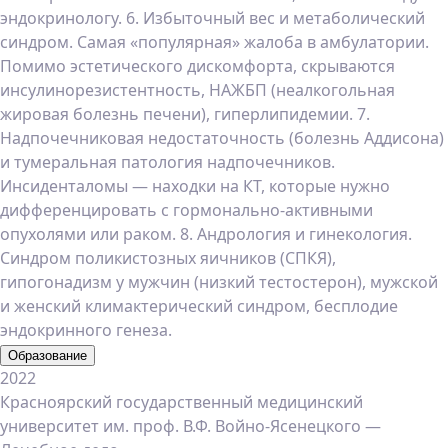
эндокринологу. 6. Избыточный вес и метаболический
синдром. Самая «популярная» жалоба в амбулатории.
Помимо эстетического дискомфорта, скрываются
инсулинорезистентность, НАЖБП (неалкогольная
жировая болезнь печени), гиперлипидемии. 7.
Надпочечниковая недостаточность (болезнь Аддисона)
и тумеральная патология надпочечников.
Инсиденталомы — находки на КТ, которые нужно
дифференцировать с гормонально-активными
опухолями или раком. 8. Андрология и гинекология.
Синдром поликистозных яичников (СПКЯ),
гипогонадизм у мужчин (низкий тестостерон), мужской
и женский климактерический синдром, бесплодие
эндокринного генеза.
Образование
2022
Красноярский государственный медицинский
университет им. проф. В.Ф. Войно-Ясенецкого —