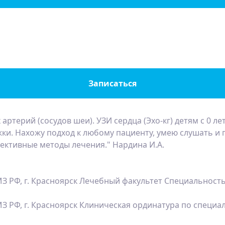
Записаться
терий (сосудов шеи). УЗИ сердца (Эхо-кг) детям с 0 ле
ки. Нахожу подход к любому пациенту, умею слушать и 
ективные методы лечения." Нардина И.А.
З РФ, г. Красноярск Лечебный факультет Специальность
З РФ, г. Красноярск Клиническая ординатура по специа