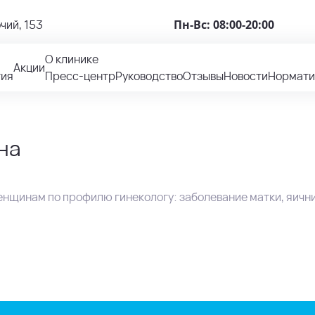
чий, 153
Пн-Вс: 08:00-20:00
О клинике
Акции
гия
Пресс-центр
Руководство
Отзывы
Новости
Нормати
на
нщинам по профилю гинекологу: заболевание матки, яични