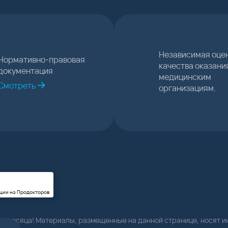
Независимая оце
Нормативно-правовая
качества оказани
документация
медицинским
Смотреть
организациям.
ции на Продокторов
ца месяца! Материалы, размещенные на данной странице, носят 