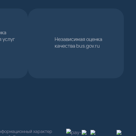
нка
я услуг
Независимая оценка
качества bus.gov.ru
информационный характер